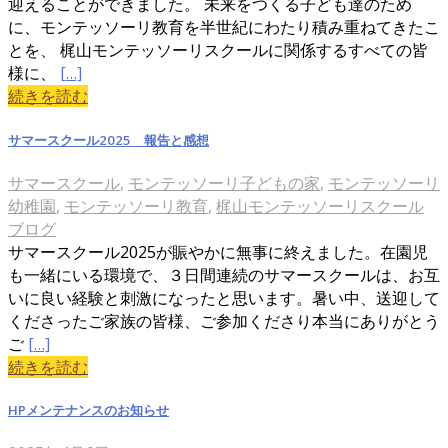
迎えることができました。 未来をつくる子ども達のため
に、モンテッソーリ教育を半世紀にわたり積み重ねてきたこ
とを、 梶山モンテッソーリスクールに関係するすべての皆
様に、
[…]
続きを読む
サマースクール2025 報告と感想
サマースクール
,
モンテッソーリ子どもの家
,
モンテッソーリ
幼稚園
,
モンテッソーリ教育
,
梶山モンテッソーリスクール
ブログ
サマースクール2025が賑やかに無事に終えました。在園児
も一緒にいる環境で、３日間連続のサマースクールは、お互
いに良い経験と刺激になったと思います。暑い中、送迎して
くださったご家族の皆様、ご参加くださり本当にありがとう
ご
[…]
続きを読む
HPメンテナンスのお知らせ