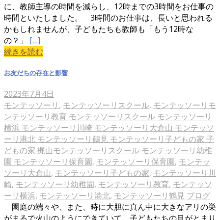
に、教師主導の時間を減らし、12時までの3時間をお仕事の
時間といたしました。 3時間のお仕事は、長いと思われる
かもしれませんが、子どもたちも教師も「もう12時な
の？」
[…]
続きを読む
お友だちの存在と影響
2023年7月4日
モンテッソーリ
,
モンテッソーリスクール
,
モンテッソーリモ
ンテッソーリ教育 モンテッソーリスクール モンテッソーリ
横浜 モンテッソーリ川崎 モンテッソーリ大倉山 モンテッソ
ーリ港北 モンテッソーリ鶴見 モンテッソーリ子どもの家 子
どもの家 梶山モンテッソーリスクール モンテッソーリ幼稚
園 モンテッソーリ保育園
,
モンテッソーリ保育園
,
モンテッ
ソーリ大倉山
,
モンテッソーリ子どもの家
,
モンテッソーリ川
崎
,
モンテッソーリ幼稚園
,
モンテッソーリ教育
,
モンテッソ
ーリ横浜
,
モンテッソーリ港北
,
モンテッソーリ鶴見
ブログ
園庭の端々や、また、時に大胆に真ん中に大きなアリの巣
がまるで火山のようにできていて、子どもたちの目がとまり