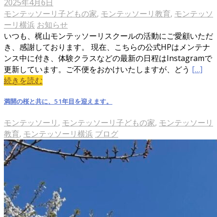
2025年4月6日
モンテッソーリ子どもの家
,
モンテッソーリ教育
,
モンテッソ
ーリ横浜
お知らせ
いつも、梶山モンテッソーリスクールの活動にご愛顧いただ
き、感謝しております。 現在、こちらの公式HPはメンテナ
ンス中に付き、体験クラスなどの最新の日程はInstagramで
更新しています。ご不便をおかけいたしますが、どう
[…]
続きを読む
満開の桜と共に、51年目を迎えます。
モンテッソーリ
,
モンテッソーリ子どもの家
,
モンテッソーリ
教育
,
モンテッソーリ横浜
ブログ