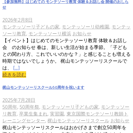
【参加無料】はじめての モンテソーリ教育 体験＆お話し会 開催のおしら
せ
2026年2月8日
モンテッソーリ子どもの家
,
モンテッソーリ幼稚園
,
モンテッ
ソーリ教育
,
モンテッソーリ横浜
お知らせ
【イベント】はじめてのモンテッソーリ教育 体験＆お話し
会 のお知らせ 春は、新しい生活が始まる季節。「子ども
との関わり方、これでいいのかな？」と感じることも増える
時期ではないでしょうか。 梶山モンテッソーリスクールで
は、
[…]
続きを読む
梶山モンテッソーリスクール50周年を祝います
2025年7月28日
50周年
,
50周年祭
,
モンテッソーリ子どもの家
,
モンテッソー
リ教育
,
卒業生集まれ
,
実習園
,
東京国際モンテソーリ教師ト
レーニングセンター
,
梶山モンテッソーリスクール
お知らせ
梶山モンテッソーリスクールはおかげさまで創立50周年を