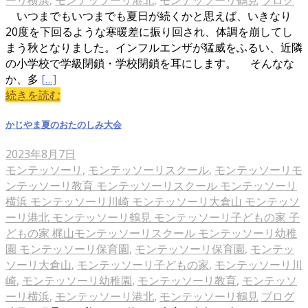
いつまでもいつまでも夏日が続くかと思えば、いきなり
20度を下回るような寒暖差に振り回され、体調を崩してし
まう秋となりました。インフルエンザが猛威をふるい、近隣
の小学校で学級閉鎖・学校閉鎖を耳にします。 そんなな
か、多
[…]
続きを読む
かじやま夏のおたのしみ大会
2023年8月7日
モンテッソーリ
,
モンテッソーリスクール
,
モンテッソーリモ
ンテッソーリ教育 モンテッソーリスクール モンテッソーリ
横浜 モンテッソーリ川崎 モンテッソーリ大倉山 モンテッソ
ーリ港北 モンテッソーリ鶴見 モンテッソーリ子どもの家 子
どもの家 梶山モンテッソーリスクール モンテッソーリ幼稚
園 モンテッソーリ保育園
,
モンテッソーリ保育園
,
モンテッ
ソーリ大倉山
,
モンテッソーリ子どもの家
,
モンテッソーリ川
崎
,
モンテッソーリ幼稚園
,
モンテッソーリ教育
,
モンテッソ
ーリ横浜
,
モンテッソーリ港北
,
モンテッソーリ鶴見
ブログ