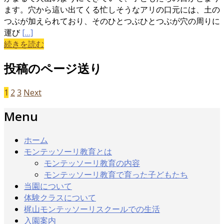
ます。穴から這い出てくる忙しそうなアリの口元には、土の
つぶが加えられており、そのひとつぶひとつぶが穴の周りに
運び
[…]
続きを読む
投稿のページ送り
1
2
3
Next
Menu
ホーム
モンテッソーリ教育とは
モンテッソーリ教育の内容
モンテッソーリ教育で育った子どもたち
当園について
体験クラスについて
梶山モンテッソーリスクールでの生活
入園案内