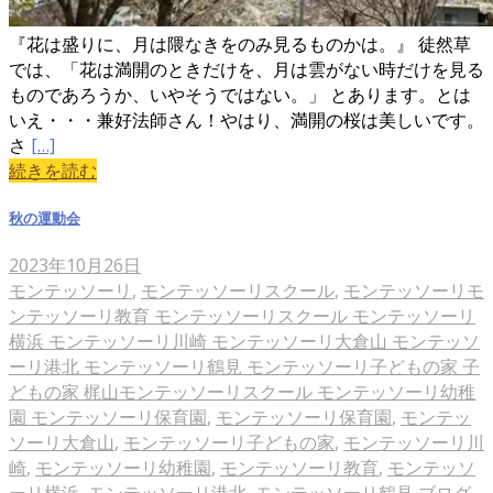
『花は盛りに、月は隈なきをのみ見るものかは。』 徒然草
では、「花は満開のときだけを、月は雲がない時だけを見る
ものであろうか、いやそうではない。」 とあります。とは
いえ・・・兼好法師さん！やはり、満開の桜は美しいです。
さ
[…]
続きを読む
秋の運動会
2023年10月26日
モンテッソーリ
,
モンテッソーリスクール
,
モンテッソーリモ
ンテッソーリ教育 モンテッソーリスクール モンテッソーリ
横浜 モンテッソーリ川崎 モンテッソーリ大倉山 モンテッソ
ーリ港北 モンテッソーリ鶴見 モンテッソーリ子どもの家 子
どもの家 梶山モンテッソーリスクール モンテッソーリ幼稚
園 モンテッソーリ保育園
,
モンテッソーリ保育園
,
モンテッ
ソーリ大倉山
,
モンテッソーリ子どもの家
,
モンテッソーリ川
崎
,
モンテッソーリ幼稚園
,
モンテッソーリ教育
,
モンテッソ
ーリ横浜
,
モンテッソーリ港北
,
モンテッソーリ鶴見
ブログ