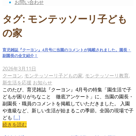
お問い合わせ
タグ:
モンテッソーリ子ども
の家
育児雑誌『クーヨン』4月号に当園のコメントが掲載されました。園長・
副園長の全文紹介！
2026年3月11日
クーヨン
,
モンテッソーリ子どもの家
,
モンテッソーリ教育
,
新生活を応援
お知らせ
このたび、育児雑誌『クーヨン』4月号の特集「園生活で子
どもが困りがちなこと 徹底アンケート」に、当園の園長・
副園長・職員のコメントを掲載していただきました。 入園
や進級など、新しい生活が始まるこの季節。全国の現場で子
ども
[…]
続きを読む