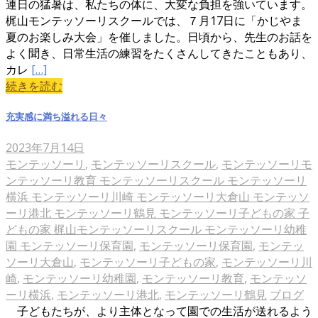
連日の猛暑は、私たちの体に、大変な負担を強いています。
梶山モンテッソーリスクールでは、７月17日に「かじやま
夏のお楽しみ大会」を催しました。日頃から、先生のお話を
よく聞き、日常生活の練習をたくさんしてきたこともあり、
カレ
[…]
続きを読む
充実感に満ち溢れる日々
2023年7月14日
モンテッソーリ
,
モンテッソーリスクール
,
モンテッソーリモ
ンテッソーリ教育 モンテッソーリスクール モンテッソーリ
横浜 モンテッソーリ川崎 モンテッソーリ大倉山 モンテッソ
ーリ港北 モンテッソーリ鶴見 モンテッソーリ子どもの家 子
どもの家 梶山モンテッソーリスクール モンテッソーリ幼稚
園 モンテッソーリ保育園
,
モンテッソーリ保育園
,
モンテッ
ソーリ大倉山
,
モンテッソーリ子どもの家
,
モンテッソーリ川
崎
,
モンテッソーリ幼稚園
,
モンテッソーリ教育
,
モンテッソ
ーリ横浜
,
モンテッソーリ港北
,
モンテッソーリ鶴見
ブログ
子どもたちが、より主体となって園での生活が送れるよう