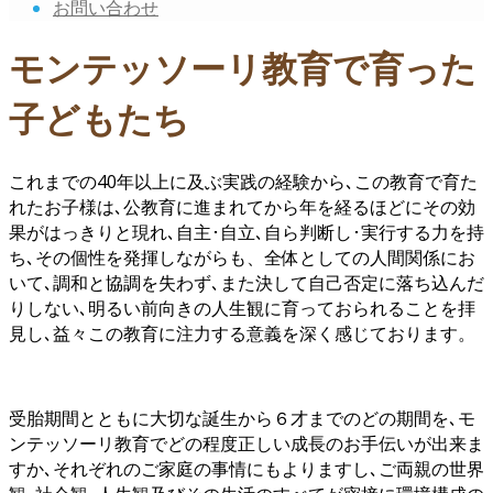
お問い合わせ
モンテッソーリ教育で育った
子どもたち
これまでの40年以上に及ぶ実践の経験から､この教育で育た
れたお子様は､公教育に進まれてから年を経るほどにその効
果がはっきりと現れ､自主･自立､自ら判断し･実行する力を持
ち､その個性を発揮しながらも、全体としての人間関係にお
いて､調和と協調を失わず､また決して自己否定に落ち込んだ
りしない､明るい前向きの人生観に育っておられることを拝
見し､益々この教育に注力する意義を深く感じております。
受胎期間とともに大切な誕生から６才までのどの期間を､モ
ンテッソーリ教育でどの程度正しい成長のお手伝いが出来ま
すか､それぞれのご家庭の事情にもよりますし､ご両親の世界