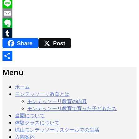
Twitter
Line
Email
Evernote
Share
Post
Tumblr
共
Menu
有
ホーム
モンテッソーリ教育とは
モンテッソーリ教育の内容
モンテッソーリ教育で育った子どもたち
当園について
体験クラスについて
梶山モンテッソーリスクールでの生活
入園案内