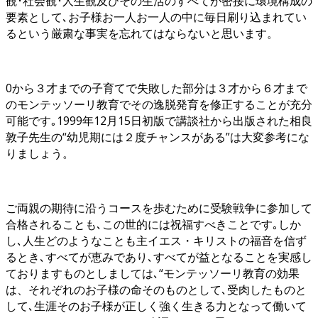
観･社会観･人生観及びその生活のすべてが密接に環境構成の
要素として､お子様お一人お一人の中に毎日刷り込まれてい
るという厳粛な事実を忘れてはならないと思います。
0から３才までの子育てで失敗した部分は３才から６才まで
のモンテッソーリ教育でその逸脱発育を修正することが充分
可能です｡1999年12月15日初版で講談社から出版された相良
敦子先生の“幼児期には２度チャンスがある”は大変参考にな
りましょう。
ご両親の期待に沿うコースを歩むために受験戦争に参加して
合格されることも､この世的には祝福すべきことです｡しか
し､人生どのようなことも主イエス・キリストの福音を信ず
るとき､すべてが恵みであり､すべてが益となることを実感し
ておりますものとしましては､“モンテッソーリ教育の効果
は、それぞれのお子様の命そのものとして､受肉したものと
して､生涯そのお子様が正しく強く生きる力となって働いて