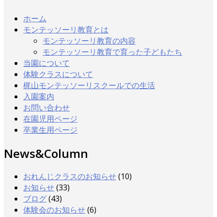
有
ホーム
モンテッソーリ教育とは
モンテッソーリ教育の内容
モンテッソーリ教育で育った子どもたち
当園について
体験クラスについて
梶山モンテッソーリスクールでの生活
入園案内
お問い合わせ
在園児用ページ
卒業生用ページ
News&Column
おれんじクラスのお知らせ
(10)
お知らせ
(33)
ブログ
(43)
体験会のお知らせ
(6)