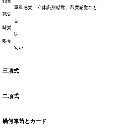
触覚
重量感覚、立体識別感覚、温度感覚など
聴覚
音
味覚
味
嗅覚
匂い
三項式
二項式
幾何箪笥とカード