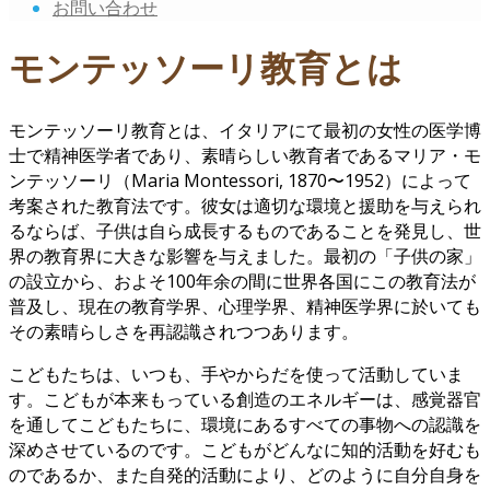
お問い合わせ
モンテッソーリ教育とは
モンテッソーリ教育とは、イタリアにて最初の女性の医学博
士で精神医学者であり、素晴らしい教育者であるマリア・モ
ンテッソーリ（Maria Montessori, 1870〜1952）によって
考案された教育法です。彼女は適切な環境と援助を与えられ
るならば、子供は自ら成長するものであることを発見し、世
界の教育界に大きな影響を与えました。最初の「子供の家」
の設立から、およそ100年余の間に世界各国にこの教育法が
普及し、現在の教育学界、心理学界、精神医学界に於いても
その素晴らしさを再認識されつつあります。
こどもたちは、いつも、手やからだを使って活動していま
す。こどもが本来もっている創造のエネルギーは、感覚器官
を通してこどもたちに、環境にあるすべての事物への認識を
深めさせているのです。こどもがどんなに知的活動を好むも
のであるか、また自発的活動により、どのように自分自身を