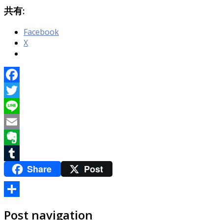
共有:
Facebook
X
Facebook
Twitter
Line
Email
Evernote
Share
Post
Tumblr
共
Post navigation