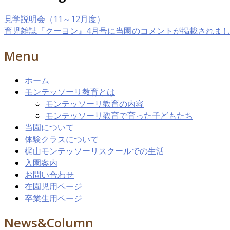
有
見学説明会（11～12月度）
育児雑誌『クーヨン』4月号に当園のコメントが掲載されま
Menu
ホーム
モンテッソーリ教育とは
モンテッソーリ教育の内容
モンテッソーリ教育で育った子どもたち
当園について
体験クラスについて
梶山モンテッソーリスクールでの生活
入園案内
お問い合わせ
在園児用ページ
卒業生用ページ
News&Column