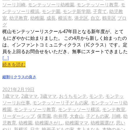
ソーリ川崎
,
モンテッソーリ幼稚園
,
モンテッソーリ教育
,
モ
ンテッソーリ横浜
,
モンテ園
,
モンテ新学期
,
子育て
,
幼児教
室
,
幼児教育
,
幼稚園
,
成長
,
横浜市
,
港北区
,
自立
,
鶴見区
ブロ
グ
梶山モンテッソーリスクール47年目となる新年度が、とて
もにぎやかに始まりました。 この4月から新しく始まったの
は、インファントコミュニティクラス（ICクラス）です。定
員を上回るお問合せをいただき、無事にスタートできました
[…]
続きを読む
縦割りクラスの良さ
2021年2月19日
1歳ママ
,
2歳ママ
,
3歳ママ
,
おうちモンテ
,
モンテ
,
モンテッ
ソーリお仕事
,
モンテッソーリ子どもの家
,
モンテッソーリ幼
稚園
,
モンテッソーリ教育
,
モンテッソーリ横浜
,
モンテ教室
,
リーダーシップ
,
保育園
,
向井理
,
大倉山
,
子どもの家
,
川崎
,
幼
児教育
,
幼稚園
,
幼稚園さがし
,
幼稚園ママ
,
幼稚園選び
,
思い
やり
,
新横浜
,
日吉
,
映画子どもの家
,
本上まなみ
,
本物のモン