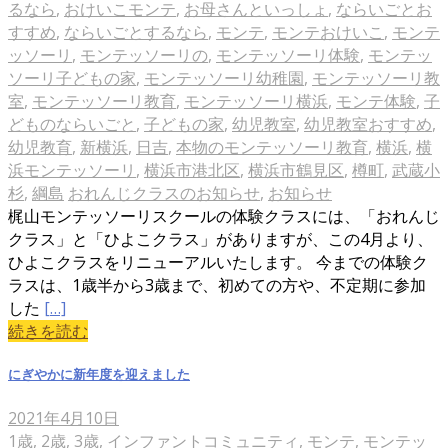
るなら
,
おけいこモンテ
,
お母さんといっしょ
,
ならいごとお
すすめ
,
ならいごとするなら
,
モンテ
,
モンテおけいこ
,
モンテ
ッソーリ
,
モンテッソーリの
,
モンテッソーリ体験
,
モンテッ
ソーリ子どもの家
,
モンテッソーリ幼稚園
,
モンテッソーリ教
室
,
モンテッソーリ教育
,
モンテッソーリ横浜
,
モンテ体験
,
子
どものならいごと
,
子どもの家
,
幼児教室
,
幼児教室おすすめ
,
幼児教育
,
新横浜
,
日吉
,
本物のモンテッソーリ教育
,
横浜
,
横
浜モンテッソーリ
,
横浜市港北区
,
横浜市鶴見区
,
樽町
,
武蔵小
杉
,
綱島
おれんじクラスのお知らせ
,
お知らせ
梶山モンテッソーリスクールの体験クラスには、「おれんじ
クラス」と「ひよこクラス」がありますが、この4月より、
ひよこクラスをリニューアルいたします。 今までの体験ク
ラスは、1歳半から3歳まで、初めての方や、不定期に参加
した
[…]
続きを読む
にぎやかに新年度を迎えました
2021年4月10日
1歳
,
2歳
,
3歳
,
インファントコミュニティ
,
モンテ
,
モンテッ