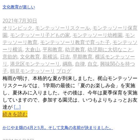
文化教育が楽しい
2021年7月30日
オリンピック
,
モンテッソーリスクール
,
モンテッソーリ保育
園
,
モンテッソーリ子どもの家
,
モンテッソーリ幼稚園
,
モン
テッソーリ教育
,
モンテッソーリ教育で育った子
,
モンテッソ
ーリ横浜
,
大倉山
,
平和教育
,
幼児教育
,
幼児期に大切なこと
,
意欲的
,
文化教育
,
新横浜
,
日吉
,
早期教育
,
横浜モンテッソー
リ
,
港北区モンテッソーリ
,
綱島
,
自律
,
自立
,
興味関心を持つ
子
,
鶴見モンテッソーリ
ブログ
梅雨が明け、本格的な夏が到来しました。梶山モンテッソー
リスクールでは、1学期の最後に「夏のお楽しみ会」を実施
し、夏休みに入りました。その後は、今年は夏季保育を実施
していますので、参加する園児は、いつもよりちょっとお友
達が
[…]
続きを読む
かじやま畑の4月と5月。そして文鳥の名前が決まりました。