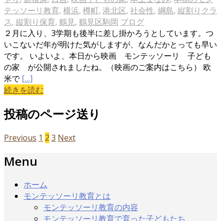
テッソーリ教育
,
横浜
,
樽町
,
港北区
,
社会性
,
綱島
,
縦割りクラ
ス
,
縦割り保育
,
鶴見
,
鶴見区駒岡
ブログ
２月に入り、3学期も後半に差し掛かろうとしています。つ
いこないだ年が明けた気がしますが、なんだかとっても早い
です。 いよいよ、本日から映画 モンテッソーリ 子ども
の家 が公開されましたね。（映画のご案内はこちら） 欧
米で
[…]
続きを読む
投稿のページ送り
Previous
1
2
3
Next
Menu
ホーム
モンテッソーリ教育とは
モンテッソーリ教育の内容
モンテッソーリ教育で育った子どもたち