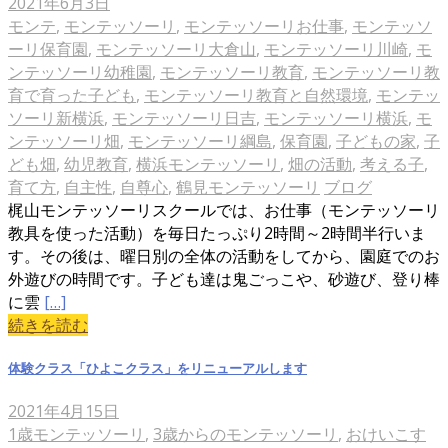
2021年6月3日
モンテ
,
モンテッソーリ
,
モンテッソーリお仕事
,
モンテッソ
ーリ保育園
,
モンテッソーリ大倉山
,
モンテッソーリ川崎
,
モ
ンテッソーリ幼稚園
,
モンテッソーリ教育
,
モンテッソーリ教
育で育った子ども
,
モンテッソーリ教育と自然環境
,
モンテッ
ソーリ新横浜
,
モンテッソーリ日吉
,
モンテッソーリ横浜
,
モ
ンテッソーリ畑
,
モンテッソーリ綱島
,
保育園
,
子どもの家
,
子
ども畑
,
幼児教育
,
横浜モンテッソーリ
,
畑の活動
,
考える子
,
育て方
,
自主性
,
自尊心
,
鶴見モンテッソーリ
ブログ
梶山モンテッソーリスクールでは、お仕事（モンテッソーリ
教具を使った活動）を毎日たっぷり2時間～2時間半行いま
す。その後は、曜日別の全体の活動をしてから、園庭でのお
外遊びの時間です。子ども達は鬼ごっこや、砂遊び、登り棒
に雲
[…]
続きを読む
体験クラス「ひよこクラス」をリニューアルします
2021年4月15日
1歳モンテッソーリ
,
3歳からのモンテッソーリ
,
おけいこす