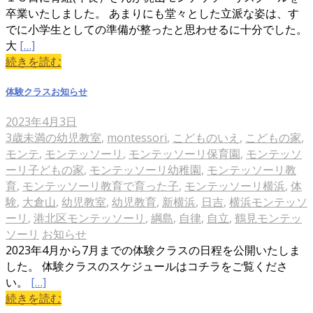
卒業いたしました。 あまりにも堂々とした立派な姿は、す
でに小学生としての準備が整ったと思わせるに十分でした。
大
[…]
続きを読む
体験クラスお知らせ
2023年4月3日
3歳未満の幼児教室
,
montessori
,
こどものいえ
,
こどもの家
,
モンテ
,
モンテッソーリ
,
モンテッソーリ保育園
,
モンテッソ
ーリ子どもの家
,
モンテッソーリ幼稚園
,
モンテッソーリ教
育
,
モンテッソーリ教育で育った子
,
モンテッソーリ横浜
,
体
験
,
大倉山
,
幼児教室
,
幼児教育
,
新横浜
,
日吉
,
横浜モンテッソ
ーリ
,
港北区モンテッソーリ
,
綱島
,
自律
,
自立
,
鶴見モンテッ
ソーリ
お知らせ
2023年4月から7月までの体験クラスの日程を公開いたしま
した。 体験クラスのスケジュールはコチラをご覧くださ
い。
[…]
続きを読む