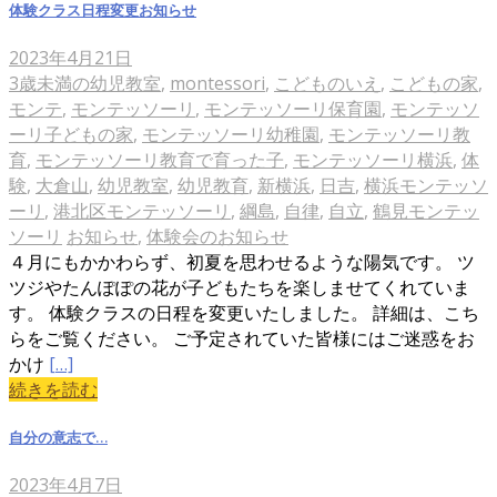
体験クラス日程変更お知らせ
2023年4月21日
3歳未満の幼児教室
,
montessori
,
こどものいえ
,
こどもの家
,
モンテ
,
モンテッソーリ
,
モンテッソーリ保育園
,
モンテッソ
ーリ子どもの家
,
モンテッソーリ幼稚園
,
モンテッソーリ教
育
,
モンテッソーリ教育で育った子
,
モンテッソーリ横浜
,
体
験
,
大倉山
,
幼児教室
,
幼児教育
,
新横浜
,
日吉
,
横浜モンテッソ
ーリ
,
港北区モンテッソーリ
,
綱島
,
自律
,
自立
,
鶴見モンテッ
ソーリ
お知らせ
,
体験会のお知らせ
４月にもかかわらず、初夏を思わせるような陽気です。 ツ
ツジやたんぽぽの花が子どもたちを楽しませてくれていま
す。 体験クラスの日程を変更いたしました。 詳細は、こち
らをご覧ください。 ご予定されていた皆様にはご迷惑をお
かけ
[…]
続きを読む
自分の意志で…
2023年4月7日