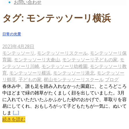
お問い合わせ
タグ:
モンテッソーリ横浜
日常の光景
2023年4月28日
モンテッソーリ
,
モンテッソーリスクール
,
モンテッソーリ保
育園
,
モンテッソーリ大倉山
,
モンテッソーリ子どもの家
,
モ
ンテッソーリ川崎
,
モンテッソーリ幼稚園
,
モンテッソーリ教
育
,
モンテッソーリ横浜
,
モンテッソーリ港北
,
モンテッソー
リ鶴見
,
子どもの家
,
梶山モンテッソーリスクール
ブログ
春休み中、誰も足を踏み入れなかった園庭に、ところどころ
中ほどまで緑の雑草がたくましく顔を出していました。3月
に入れていただいたふかふかした砂のおかげで、草取りを容
易にしてくれ、おもしろがって子どもたちが一気に、ぬいて
しま
[…]
続きを読む