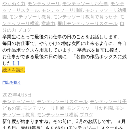
やりぬく力
,
モンテッソーリ
,
モンテッソーリお仕事
,
モンテ
ッソーリスクール
,
モンテッソーリ川崎
,
モンテッソーリ幼稚
園
,
モンテッソーリ教育
,
モンテッソーリ教育で育った子
,
モ
ンテッソーリ横浜
,
意志力
,
梶山モンテッソーリスクール
,
自
分の力
ブログ
卒業生にとって最後のお仕事の日のことをお話しします。
毎日のお仕事で、やりかけの物は次回に出来るように、各自
の作品ボックスを用意しています。 卒業式を目前に控え、
お仕事ができる最後の日の朝に、「各自の作品ボックスに残
した
[…]
続きを読む
門出を祝う
2023年4月5日
モンテッソーリ
,
モンテッソーリスクール
,
モンテッソーリ子
どもの家
,
モンテッソーリ川崎
,
モンテッソーリ幼稚園
,
モン
テッソーリ教育
,
モンテッソーリ横浜
ブログ
新年度が始まりますね。その前に、3月のお話しです。 ３月
１８日に青組(年長）さんが梶山モンテッソ―リスクールを