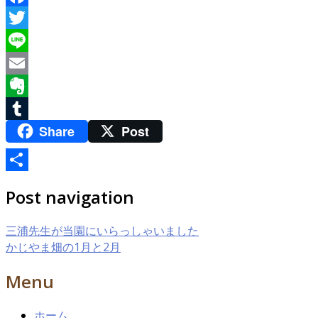
Facebook
Twitter
Line
Email
Evernote
Share
Post
Tumblr
共
Post navigation
有
三浦先生が当園にいらっしゃいました
かじやま畑の1月と2月
Menu
ホーム