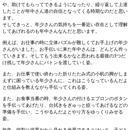
や、助けてもらってできるようになったり、繰り返して上達
したことが年中さん達の自信となってくる時期なのだと思い
ます。
そしてきっと、年少さんの気持ちを一番近い存在として理解
してあげれるのも年中さんなんだと思います。
例えば、お仕事の時に立体パズルが難しくてお手上げの年少
さんがいました。お手伝いに来た年中さんは、どんどん作っ
ていきます。そしてもう出来るかなと思われる最後の3つだ
け残して年少さんにバトンを渡していく姿。
また、お仕事で使い終わった折りたたみ式の小机の脚がしま
えずに困っている年少さんに、これはこうなっているんだよ
と仕組みを教えながら手伝ってくれる姿。
また、お食事当番の時、年少さんの付けるエプロンのボタン
を手伝ってあげたり、台拭きをぎゅっと絞ってあげるなどの
準備を手伝い、こうやるんだよとやり方をゆっくりみせる
姿。
毎年、縦割り保育だから見れる光景であるとはいえ、子ども