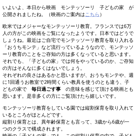
いよいよ、本日から映画 モンテッソーリ 子どもの家 が
公開されましたね。（映画のご案内は
こちら
）
欧米ではメジャーなモンテッソーリ教育。フランスでは6万
人の方がこの映画をご覧になったようです。日本ではどうで
しょうね。最近はご自宅でモンテッソーリ教育を取り入れる
「おうちモンテ」など流行っているようなので、モンテッソ
ーリ教育のことをご存知の方は多くなっていると思います。
それでも、「子どもの家」では何をやっているのか、ご存知
の方はそんなに多くはないでしょう。
それぞれの良さはあるかと思いますが、おうちモンテや、週
に1回通うお教室で2時間くらい教具を使うのとも違う、子
どもの家で
毎日過ごす事
の意味を感じて頂ける映画とも
思います。是非多くの方にご覧頂けたら嬉しいです。
モンテッソーリ教育をしている園では縦割保育を取り入れて
いるところがほとんどです。
縦割り保育とは、異年齢保育とも言って、3歳から6歳が一
つのクラスで構成されます。
映画の「子どもの家」でも、この縦割り保育の中で、子ども