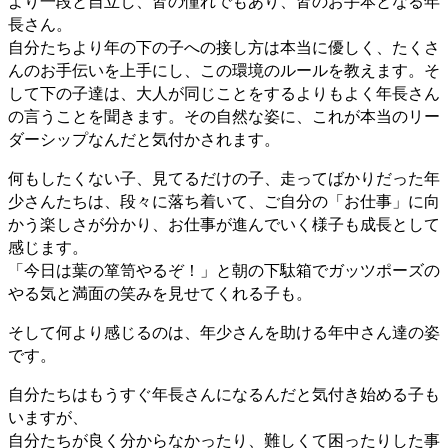
より一段と自立し、皆の憧れでもあり、皆のお手本となる年
長さん。
自分たちより年の下の子への接し方は本当に優しく、たくさ
んのお手伝いを上手にし、この環境のルールを教えます。そ
して下の子達は、大人が同じことをするよりもよく年長さん
の言うことを聞きます。その自然な姿に、これが本当のリー
ダーシップなんだと気付かされます。
何もしたくない子、見てるだけの子、走ってばかりだった年
少さんたちは、段々に落ち着いて、ご自分の「お仕事」に向
かう楽しさが分かり、お仕事が進んでいく様子も成長として
感じます。
「今日は葉の箪笥やるぞ！」と朝の下駄箱でガッツポーズの
やる気と満面の笑みを見せてくれる子も。
そして何より感じるのは、年少さんを助ける年中さん達の姿
です。
自分たちはもうすぐ年長さんになるんだと気付き始める子も
いますが、
自分たちが良く分からなかったり、難しくて困ったりした事