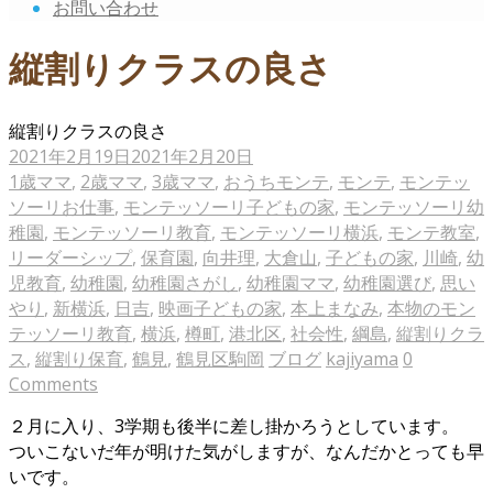
お問い合わせ
縦割りクラスの良さ
縦割りクラスの良さ
2021年2月19日
2021年2月20日
1歳ママ
,
2歳ママ
,
3歳ママ
,
おうちモンテ
,
モンテ
,
モンテッ
ソーリお仕事
,
モンテッソーリ子どもの家
,
モンテッソーリ幼
稚園
,
モンテッソーリ教育
,
モンテッソーリ横浜
,
モンテ教室
,
リーダーシップ
,
保育園
,
向井理
,
大倉山
,
子どもの家
,
川崎
,
幼
児教育
,
幼稚園
,
幼稚園さがし
,
幼稚園ママ
,
幼稚園選び
,
思い
やり
,
新横浜
,
日吉
,
映画子どもの家
,
本上まなみ
,
本物のモン
テッソーリ教育
,
横浜
,
樽町
,
港北区
,
社会性
,
綱島
,
縦割りクラ
ス
,
縦割り保育
,
鶴見
,
鶴見区駒岡
ブログ
kajiyama
0
Comments
２月に入り、3学期も後半に差し掛かろうとしています。
ついこないだ年が明けた気がしますが、なんだかとっても早
いです。