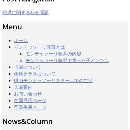
有
幼児に関する社会問題
Menu
ホーム
モンテッソーリ教育とは
モンテッソーリ教育の内容
モンテッソーリ教育で育った子どもたち
当園について
体験クラスについて
梶山モンテッソーリスクールでの生活
入園案内
お問い合わせ
在園児用ページ
卒業生用ページ
News&Column