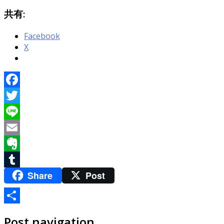
共有:
Facebook
X
Facebook
Twitter
Line
Email
Evernote
Share
Post
Tumblr
共
Post navigation