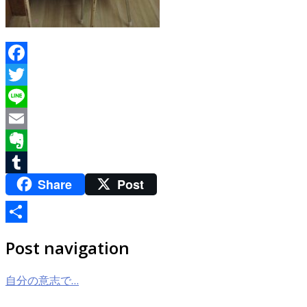
Facebook
Twitter
Line
Email
Evernote
Share
Post
Tumblr
共
Post navigation
有
自分の意志で…