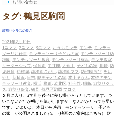
お問い合わせ
タグ:
鶴見区駒岡
縦割りクラスの良さ
2021年2月19日
1歳ママ
,
2歳ママ
,
3歳ママ
,
おうちモンテ
,
モンテ
,
モンテッ
ソーリお仕事
,
モンテッソーリ子どもの家
,
モンテッソーリ幼
稚園
,
モンテッソーリ教育
,
モンテッソーリ横浜
,
モンテ教室
,
リーダーシップ
,
保育園
,
向井理
,
大倉山
,
子どもの家
,
川崎
,
幼
児教育
,
幼稚園
,
幼稚園さがし
,
幼稚園ママ
,
幼稚園選び
,
思い
やり
,
新横浜
,
日吉
,
映画子どもの家
,
本上まなみ
,
本物のモン
テッソーリ教育
,
横浜
,
樽町
,
港北区
,
社会性
,
綱島
,
縦割りクラ
ス
,
縦割り保育
,
鶴見
,
鶴見区駒岡
ブログ
２月に入り、3学期も後半に差し掛かろうとしています。つ
いこないだ年が明けた気がしますが、なんだかとっても早い
です。 いよいよ、本日から映画 モンテッソーリ 子ども
の家 が公開されましたね。（映画のご案内はこちら） 欧