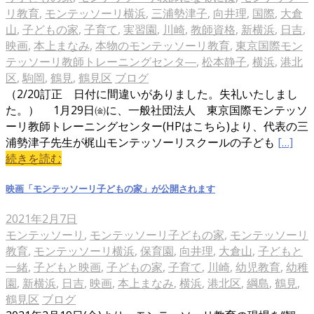
リ教育
,
モンテッソーリ横浜
,
三浦勢津子
,
向井理
,
国際
,
大倉
山
,
子どもの家
,
子育て
,
実習園
,
川崎
,
教師資格
,
新横浜
,
日吉
,
映画
,
本上まなみ
,
本物のモンテッソーリ教育
,
東京国際モン
テッソーリ教師トレーニングセンタ―
,
松本静子
,
横浜
,
港北
区
,
駒岡
,
鶴見
,
鶴見区
ブログ
（2/20訂正 日付に間違いがありました。失礼いたしまし
た。） 1月29日㈮に、一般社団法人 東京国際モンテッソ
ーリ教師トレーニングセンター(HPはこちら)より、代表の三
浦勢津子先生が梶山モンテッソーリスクールの子ども
[…]
続きを読む
映画「モンテッソーリ子どもの家」が公開されます
2021年2月7日
モンテッソーリ
,
モンテッソーリ子どもの家
,
モンテッソーリ
教育
,
モンテッソーリ横浜
,
保育園
,
向井理
,
大倉山
,
子どもと
一緒
,
子どもと映画
,
子どもの家
,
子育て
,
川崎
,
幼児教育
,
幼稚
園
,
新横浜
,
日吉
,
映画
,
本上まなみ
,
横浜
,
港北区
,
綱島
,
鶴見
,
鶴見区
ブログ