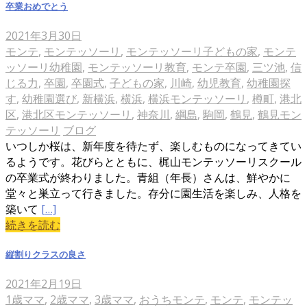
卒業おめでとう
2021年3月30日
モンテ
,
モンテッソーリ
,
モンテッソーリ子どもの家
,
モンテ
ッソーリ幼稚園
,
モンテッソーリ教育
,
モンテ卒園
,
三ツ池
,
信
じる力
,
卒園
,
卒園式
,
子どもの家
,
川崎
,
幼児教育
,
幼稚園探
す
,
幼稚園選び
,
新横浜
,
横浜
,
横浜モンテッソーリ
,
樽町
,
港北
区
,
港北区モンテッソーリ
,
神奈川
,
綱島
,
駒岡
,
鶴見
,
鶴見モン
テッソーリ
ブログ
いつしか桜は、新年度を待たず、楽しむものになってきてい
るようです。花びらとともに、梶山モンテッソーリスクール
の卒業式が終わりました。青組（年長）さんは、鮮やかに
堂々と巣立って行きました。存分に園生活を楽しみ、人格を
築いて
[…]
続きを読む
縦割りクラスの良さ
2021年2月19日
1歳ママ
,
2歳ママ
,
3歳ママ
,
おうちモンテ
,
モンテ
,
モンテッ