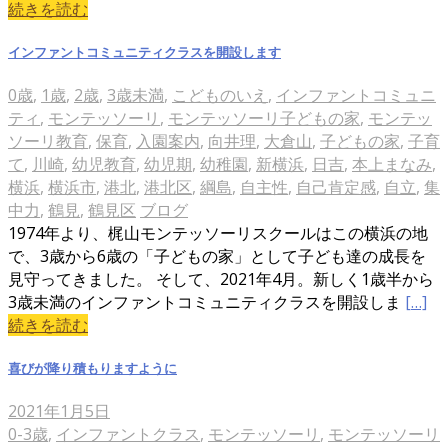
続きを読む
インファントコミュニティクラスを開設します
0歳
,
1歳
,
2歳
,
3歳未満
,
こどものいえ
,
インファントコミュニ
ティ
,
モンテッソーリ
,
モンテッソーリ子どもの家
,
モンテッ
ソーリ教育
,
保育
,
入園案内
,
向井理
,
大倉山
,
子どもの家
,
子育
て
,
川崎
,
幼児教育
,
幼児期
,
幼稚園
,
新横浜
,
日吉
,
本上まなみ
,
横浜
,
横浜市
,
港北
,
港北区
,
綱島
,
自主性
,
自己肯定感
,
自立
,
集
中力
,
鶴見
,
鶴見区
ブログ
1974年より、梶山モンテッソーリスクールはこの横浜の地
で、3歳から6歳の「子どもの家」として子ども達の成長を
見守ってきました。 そして、2021年4月。新しく1歳半から
3歳未満のインファントコミュニティクラスを開設しま
[…]
続きを読む
喜びが降り積もりますように
2021年1月5日
0-3歳
,
インファントクラス
,
モンテッソーリ
,
モンテッソーリ