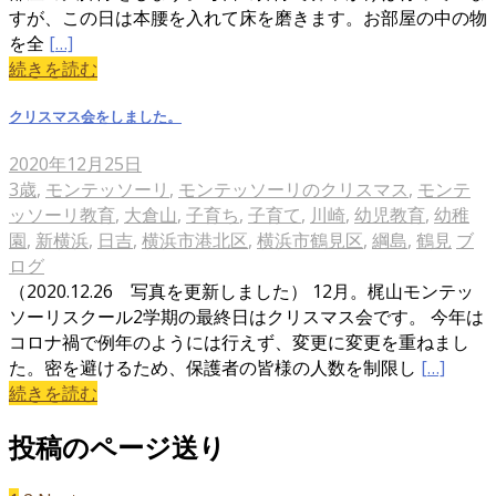
すが、この日は本腰を入れて床を磨きます。お部屋の中の物
を全
[…]
続きを読む
クリスマス会をしました。
2020年12月25日
3歳
,
モンテッソーリ
,
モンテッソーリのクリスマス
,
モンテ
ッソーリ教育
,
大倉山
,
子育ち
,
子育て
,
川崎
,
幼児教育
,
幼稚
園
,
新横浜
,
日吉
,
横浜市港北区
,
横浜市鶴見区
,
綱島
,
鶴見
ブ
ログ
（2020.12.26 写真を更新しました） 12月。梶山モンテッ
ソーリスクール2学期の最終日はクリスマス会です。 今年は
コロナ禍で例年のようには行えず、変更に変更を重ねまし
た。密を避けるため、保護者の皆様の人数を制限し
[…]
続きを読む
投稿のページ送り