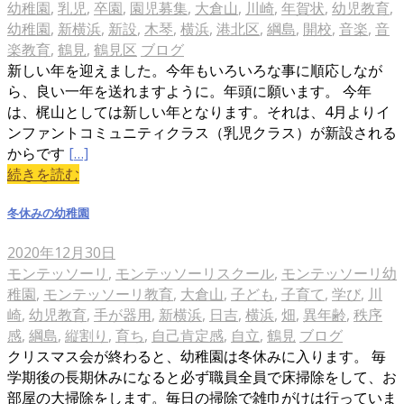
幼稚園
,
乳児
,
卒園
,
園児募集
,
大倉山
,
川崎
,
年賀状
,
幼児教育
,
幼稚園
,
新横浜
,
新設
,
木琴
,
横浜
,
港北区
,
綱島
,
開校
,
音楽
,
音
楽教育
,
鶴見
,
鶴見区
ブログ
新しい年を迎えました。今年もいろいろな事に順応しなが
ら、良い一年を送れますように。年頭に願います。 今年
は、梶山としては新しい年となります。それは、4月よりイ
ンファントコミュニティクラス（乳児クラス）が新設される
からです
[…]
続きを読む
冬休みの幼稚園
2020年12月30日
モンテッソーリ
,
モンテッソーリスクール
,
モンテッソーリ幼
稚園
,
モンテッソーリ教育
,
大倉山
,
子ども
,
子育て
,
学び
,
川
崎
,
幼児教育
,
手が器用
,
新横浜
,
日吉
,
横浜
,
畑
,
異年齢
,
秩序
感
,
綱島
,
縦割り
,
育ち
,
自己肯定感
,
自立
,
鶴見
ブログ
クリスマス会が終わると、幼稚園は冬休みに入ります。 毎
学期後の長期休みになると必ず職員全員で床掃除をして、お
部屋の大掃除をします。毎日の掃除で雑巾がけは行っていま