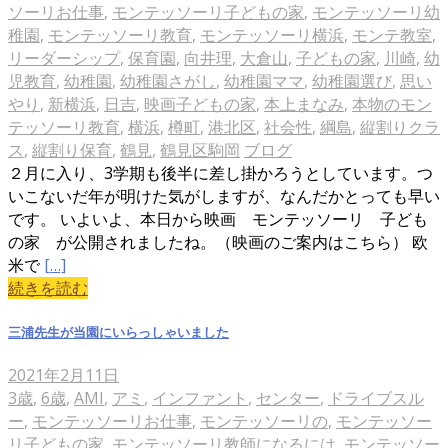
ソーリお仕事
,
モンテッソーリ子どもの家
,
モンテッソーリ幼
稚園
,
モンテッソーリ教育
,
モンテッソーリ横浜
,
モンテ教室
,
リーダーシップ
,
保育園
,
向井理
,
大倉山
,
子どもの家
,
川崎
,
幼
児教育
,
幼稚園
,
幼稚園さがし
,
幼稚園ママ
,
幼稚園選び
,
思い
やり
,
新横浜
,
日吉
,
映画子どもの家
,
本上まなみ
,
本物のモン
テッソーリ教育
,
横浜
,
樽町
,
港北区
,
社会性
,
綱島
,
縦割りクラ
ス
,
縦割り保育
,
鶴見
,
鶴見区駒岡
ブログ
２月に入り、3学期も後半に差し掛かろうとしています。つ
いこないだ年が明けた気がしますが、なんだかとっても早い
です。 いよいよ、本日から映画 モンテッソーリ 子ども
の家 が公開されましたね。（映画のご案内はこちら） 欧
米で
[…]
続きを読む
三浦先生が当園にいらっしゃいました
2021年2月11日
3歳
,
6歳
,
AMI
,
アミ
,
インファント
,
センター
,
ドライブスル
ー
,
モンテッソーリお仕事
,
モンテッソーリの
,
モンテッソー
リ子どもの家
,
モンテッソーリ教師になるには
,
モンテッソー