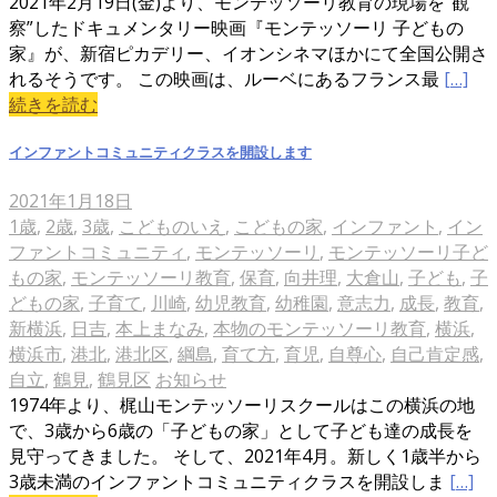
2021年2月19日(金)より、モンテッソーリ教育の現場を“観
察”したドキュメンタリー映画『モンテッソーリ 子どもの
家』が、新宿ピカデリー、イオンシネマほかにて全国公開さ
れるそうです。 この映画は、ルーベにあるフランス最
[…]
続きを読む
インファントコミュニティクラスを開設します
2021年1月18日
1歳
,
2歳
,
3歳
,
こどものいえ
,
こどもの家
,
インファント
,
イン
ファントコミュニティ
,
モンテッソーリ
,
モンテッソーリ子ど
もの家
,
モンテッソーリ教育
,
保育
,
向井理
,
大倉山
,
子ども
,
子
どもの家
,
子育て
,
川崎
,
幼児教育
,
幼稚園
,
意志力
,
成長
,
教育
,
新横浜
,
日吉
,
本上まなみ
,
本物のモンテッソーリ教育
,
横浜
,
横浜市
,
港北
,
港北区
,
綱島
,
育て方
,
育児
,
自尊心
,
自己肯定感
,
自立
,
鶴見
,
鶴見区
お知らせ
1974年より、梶山モンテッソーリスクールはこの横浜の地
で、3歳から6歳の「子どもの家」として子ども達の成長を
見守ってきました。 そして、2021年4月。新しく1歳半から
3歳未満のインファントコミュニティクラスを開設しま
[…]