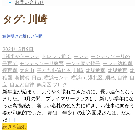
お問い合わせ
タグ:
川崎
連休明けと新しい仲間
2021年5月9日
1歳半からモンテ
,
トレッサ近く
,
モンテ
,
モンテッソーリの
子育て
,
モンテッソーリ教育
,
モンテ園の様子
,
モンテ幼稚園
,
保育園
,
大倉山
,
子どもを信じる
,
川崎
,
幼児教室
,
幼児教育
,
幼
稚園
,
新横浜
,
日吉
,
横浜モンテ
,
横浜市
,
港北区
,
綱島
,
自律
,
自
立
,
自立と自律
,
鶴見区
ブログ
新年度が始まり、ようやく慣れてきた頃に、長い連休となり
ました。 4月の間、プライマリークラスは、新しい学年にな
った高揚感が、新しい名札の色と共に輝き、お仕事に向かう
姿が印象的でした。 赤組（年少）の新入園児さんは、だん
だ
[…]
続きを読む