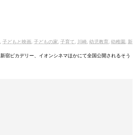
,
子どもと映画
,
子どもの家
,
子育て
,
川崎
,
幼児教育
,
幼稚園
,
新
』が、新宿ピカデリー、イオンシネマほかにて全国公開されるそう