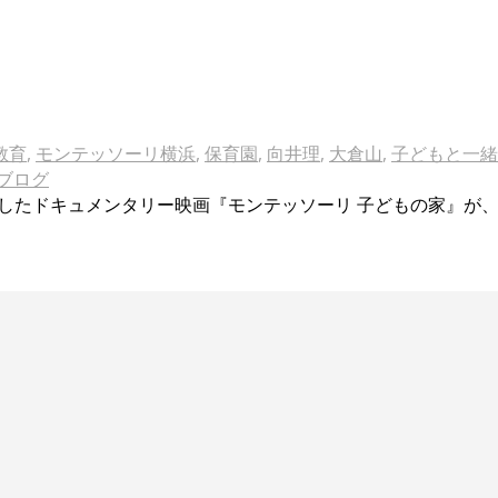
教育
,
モンテッソーリ横浜
,
保育園
,
向井理
,
大倉山
,
子どもと一緒
ブログ
“観察”したドキュメンタリー映画『モンテッソーリ 子どもの家