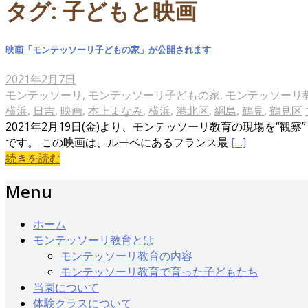
タグ:
子どもと映画
映画「モンテッソーリ子どもの家」が公開されます
2021年2月7日
モンテッソーリ
,
モンテッソーリ子どもの家
,
モンテッソーリ
横浜
,
日吉
,
映画
,
本上まなみ
,
横浜
,
港北区
,
綱島
,
鶴見
,
鶴見区
2021年2月19日(金)より、モンテッソーリ教育の現場を
です。 この映画は、ルーベにあるフランス最
[…]
続きを読む
Menu
ホーム
モンテッソーリ教育とは
モンテッソーリ教育の内容
モンテッソーリ教育で育った子どもたち
当園について
体験クラスについて