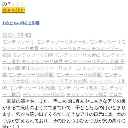
の？」
[…]
続きを読む
お友だちの存在と影響
2023年7月4日
モンテッソーリ
,
モンテッソーリスクール
,
モンテッソーリモ
ンテッソーリ教育 モンテッソーリスクール モンテッソーリ
横浜 モンテッソーリ川崎 モンテッソーリ大倉山 モンテッソ
ーリ港北 モンテッソーリ鶴見 モンテッソーリ子どもの家 子
どもの家 梶山モンテッソーリスクール モンテッソーリ幼稚
園 モンテッソーリ保育園
,
モンテッソーリ保育園
,
モンテッ
ソーリ大倉山
,
モンテッソーリ子どもの家
,
モンテッソーリ川
崎
,
モンテッソーリ幼稚園
,
モンテッソーリ教育
,
モンテッソ
ーリ横浜
,
モンテッソーリ港北
,
モンテッソーリ鶴見
ブログ
園庭の端々や、また、時に大胆に真ん中に大きなアリの巣
がまるで火山のようにできていて、子どもたちの目がとまり
ます。穴から這い出てくる忙しそうなアリの口元には、土の
つぶが加えられており、そのひとつぶひとつぶが穴の周りに
運び
[…]