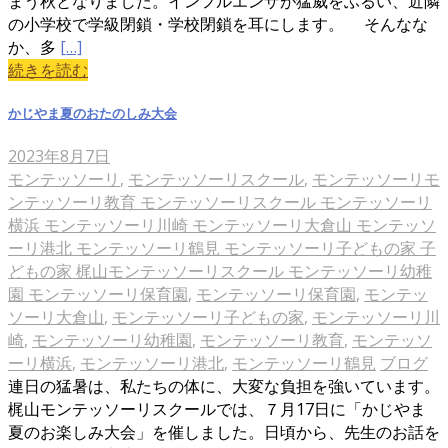
まう秋となりました。インフルエンザが猛威をふるい、近隣
の小学校で学級閉鎖・学校閉鎖を耳にします。 そんなな
か、多
[…]
続きを読む
かじやま夏のおたのしみ大会
2023年8月7日
モンテッソーリ
,
モンテッソーリスクール
,
モンテッソーリモ
ンテッソーリ教育 モンテッソーリスクール モンテッソーリ
横浜 モンテッソーリ川崎 モンテッソーリ大倉山 モンテッソ
ーリ港北 モンテッソーリ鶴見 モンテッソーリ子どもの家 子
どもの家 梶山モンテッソーリスクール モンテッソーリ幼稚
園 モンテッソーリ保育園
,
モンテッソーリ保育園
,
モンテッ
ソーリ大倉山
,
モンテッソーリ子どもの家
,
モンテッソーリ川
崎
,
モンテッソーリ幼稚園
,
モンテッソーリ教育
,
モンテッソ
ーリ横浜
,
モンテッソーリ港北
,
モンテッソーリ鶴見
ブログ
連日の猛暑は、私たちの体に、大変な負担を強いています。
梶山モンテッソーリスクールでは、７月17日に「かじやま
夏のお楽しみ大会」を催しました。日頃から、先生のお話を