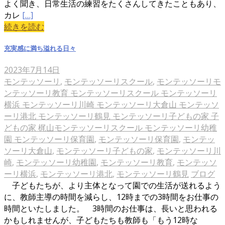
よく聞き、日常生活の練習をたくさんしてきたこともあり、
カレ
[…]
続きを読む
充実感に満ち溢れる日々
2023年7月14日
モンテッソーリ
,
モンテッソーリスクール
,
モンテッソーリモ
ンテッソーリ教育 モンテッソーリスクール モンテッソーリ
横浜 モンテッソーリ川崎 モンテッソーリ大倉山 モンテッソ
ーリ港北 モンテッソーリ鶴見 モンテッソーリ子どもの家 子
どもの家 梶山モンテッソーリスクール モンテッソーリ幼稚
園 モンテッソーリ保育園
,
モンテッソーリ保育園
,
モンテッ
ソーリ大倉山
,
モンテッソーリ子どもの家
,
モンテッソーリ川
崎
,
モンテッソーリ幼稚園
,
モンテッソーリ教育
,
モンテッソ
ーリ横浜
,
モンテッソーリ港北
,
モンテッソーリ鶴見
ブログ
子どもたちが、より主体となって園での生活が送れるよう
に、教師主導の時間を減らし、12時までの3時間をお仕事の
時間といたしました。 3時間のお仕事は、長いと思われる
かもしれませんが、子どもたちも教師も「もう12時な