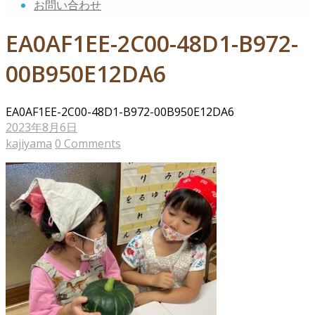
お問い合わせ
EA0AF1EE-2C00-48D1-B972-
00B950E12DA6
EA0AF1EE-2C00-48D1-B972-00B950E12DA6
2023年8月6日
kajiyama
0 Comments