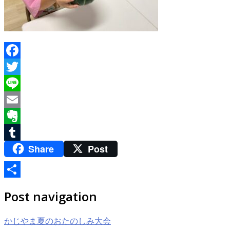
Facebook
Twitter
Line
Email
Evernote
Share
Post
Tumblr
共
Post navigation
有
かじやま夏のおたのしみ大会