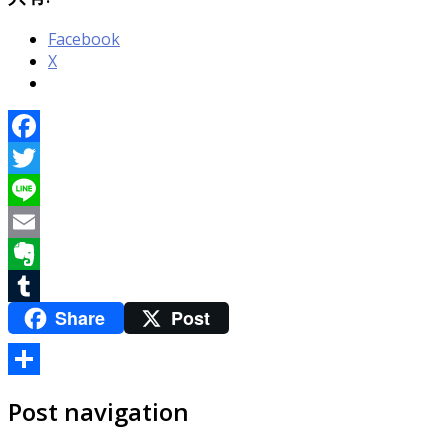
Facebook
X
Facebook
Twitter
Line
Email
Evernote
Share
Post
Tumblr
共
Post navigation
有