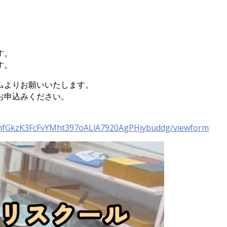
す。
す。
ムよりお願いいたします。
お申込みください。
smfGkzK3FcFvYMht397oALlA7920AgPHjybuddg/viewform