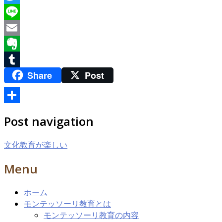
Twitter
Line
Email
Evernote
Share
Post
Tumblr
共
Post navigation
有
文化教育が楽しい
Menu
ホーム
モンテッソーリ教育とは
モンテッソーリ教育の内容