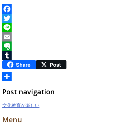
Facebook
Twitter
Line
Email
Evernote
Share
Post
Tumblr
共
Post navigation
有
文化教育が楽しい
Menu