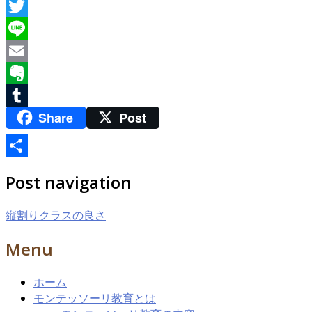
Facebook
Twitter
Line
Email
Evernote
Share
Post
Tumblr
共
Post navigation
有
縦割りクラスの良さ
Menu
ホーム
モンテッソーリ教育とは