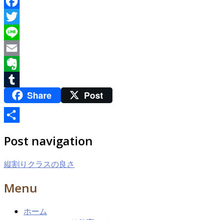
Facebook
Twitter
Line
Email
Evernote
Share
Post
Tumblr
共
Post navigation
有
縦割りクラスの良さ
Menu
ホーム