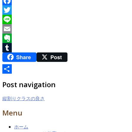
Facebook
Twitter
Line
Email
Evernote
Share
Post
Tumblr
共
Post navigation
有
縦割りクラスの良さ
Menu
ホーム