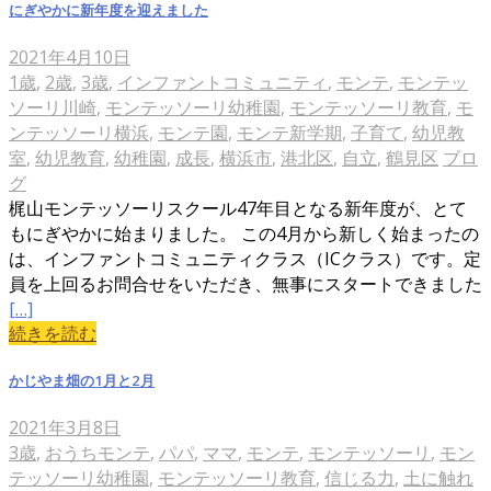
にぎやかに新年度を迎えました
2021年4月10日
1歳
,
2歳
,
3歳
,
インファントコミュニティ
,
モンテ
,
モンテッ
ソーリ川崎
,
モンテッソーリ幼稚園
,
モンテッソーリ教育
,
モ
ンテッソーリ横浜
,
モンテ園
,
モンテ新学期
,
子育て
,
幼児教
室
,
幼児教育
,
幼稚園
,
成長
,
横浜市
,
港北区
,
自立
,
鶴見区
ブロ
グ
梶山モンテッソーリスクール47年目となる新年度が、とて
もにぎやかに始まりました。 この4月から新しく始まったの
は、インファントコミュニティクラス（ICクラス）です。定
員を上回るお問合せをいただき、無事にスタートできました
[…]
続きを読む
かじやま畑の1月と2月
2021年3月8日
3歳
,
おうちモンテ
,
パパ
,
ママ
,
モンテ
,
モンテッソーリ
,
モン
テッソーリ幼稚園
,
モンテッソーリ教育
,
信じる力
,
土に触れ