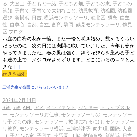
る
,
大倉山
,
子どもと一緒
,
子どもと畑
,
子どもの家
,
子どもの
笑顔
,
子育て
,
子育てで大切なこと
,
幼児教育
,
幼稚園
,
幼稚園
選び
,
新横浜
,
日吉
,
横浜モンテッソーリ
,
港北区
,
綱島
,
自主
性
,
自尊心
,
自然
,
自立
,
食育
,
駒岡
,
鶴見モンテッソーリ
,
鶴見
区
ブログ
お庭の白梅の花が一輪、また一輪と咲き始め、数えるくらい
だったのに、次の日には満開に咲いていました。今年も春が
やってきましたね。春の風は強く、舞う花びらを集める子ど
も達の上で、メジロがさえずります。どこにいるの～？と大
きな
[…]
続きを読む
三浦先生が当園にいらっしゃいました
2021年2月11日
3歳
,
6歳
,
AMI
,
アミ
,
インファント
,
センター
,
ドライブスル
ー
,
モンテッソーリお仕事
,
モンテッソーリの
,
モンテッソー
リ子どもの家
,
モンテッソーリ教師になるには
,
モンテッソー
リ教育
,
モンテッソーリ横浜
,
三浦勢津子
,
向井理
,
国際
,
大倉
山
,
子どもの家
,
子育て
,
実習園
,
川崎
,
教師資格
,
新横浜
,
日吉
,