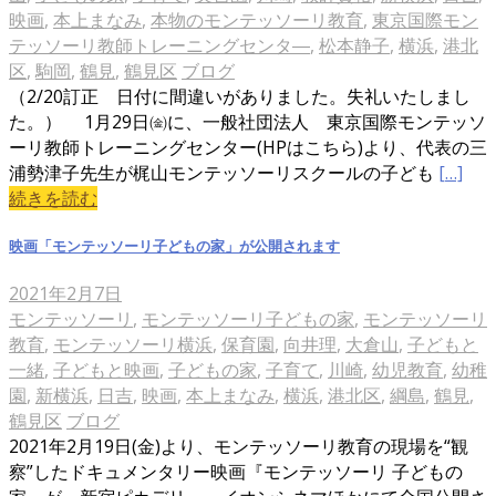
映画
,
本上まなみ
,
本物のモンテッソーリ教育
,
東京国際モン
テッソーリ教師トレーニングセンタ―
,
松本静子
,
横浜
,
港北
区
,
駒岡
,
鶴見
,
鶴見区
ブログ
（2/20訂正 日付に間違いがありました。失礼いたしまし
た。） 1月29日㈮に、一般社団法人 東京国際モンテッソ
ーリ教師トレーニングセンター(HPはこちら)より、代表の三
浦勢津子先生が梶山モンテッソーリスクールの子ども
[…]
続きを読む
映画「モンテッソーリ子どもの家」が公開されます
2021年2月7日
モンテッソーリ
,
モンテッソーリ子どもの家
,
モンテッソーリ
教育
,
モンテッソーリ横浜
,
保育園
,
向井理
,
大倉山
,
子どもと
一緒
,
子どもと映画
,
子どもの家
,
子育て
,
川崎
,
幼児教育
,
幼稚
園
,
新横浜
,
日吉
,
映画
,
本上まなみ
,
横浜
,
港北区
,
綱島
,
鶴見
,
鶴見区
ブログ
2021年2月19日(金)より、モンテッソーリ教育の現場を“観
察”したドキュメンタリー映画『モンテッソーリ 子どもの