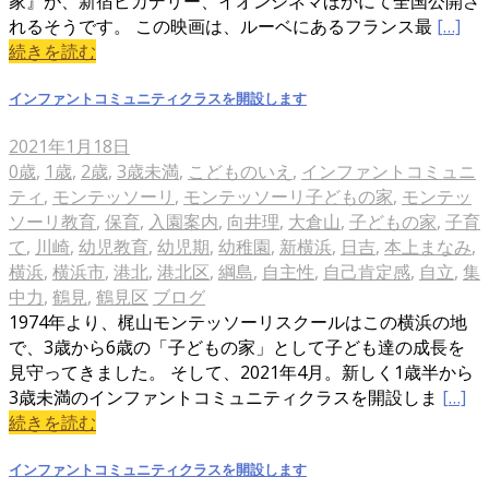
家』が、新宿ピカデリー、イオンシネマほかにて全国公開さ
れるそうです。 この映画は、ルーベにあるフランス最
[…]
続きを読む
インファントコミュニティクラスを開設します
2021年1月18日
0歳
,
1歳
,
2歳
,
3歳未満
,
こどものいえ
,
インファントコミュニ
ティ
,
モンテッソーリ
,
モンテッソーリ子どもの家
,
モンテッ
ソーリ教育
,
保育
,
入園案内
,
向井理
,
大倉山
,
子どもの家
,
子育
て
,
川崎
,
幼児教育
,
幼児期
,
幼稚園
,
新横浜
,
日吉
,
本上まなみ
,
横浜
,
横浜市
,
港北
,
港北区
,
綱島
,
自主性
,
自己肯定感
,
自立
,
集
中力
,
鶴見
,
鶴見区
ブログ
1974年より、梶山モンテッソーリスクールはこの横浜の地
で、3歳から6歳の「子どもの家」として子ども達の成長を
見守ってきました。 そして、2021年4月。新しく1歳半から
3歳未満のインファントコミュニティクラスを開設しま
[…]
続きを読む
インファントコミュニティクラスを開設します