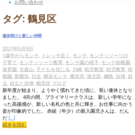
お問い合わせ
タグ:
鶴見区
連休明けと新しい仲間
2021年5月9日
1歳半からモンテ
,
トレッサ近く
,
モンテ
,
モンテッソーリの
子育て
,
モンテッソーリ教育
,
モンテ園の様子
,
モンテ幼稚園
,
保育園
,
大倉山
,
子どもを信じる
,
川崎
,
幼児教室
,
幼児教育
,
幼
稚園
,
新横浜
,
日吉
,
横浜モンテ
,
横浜市
,
港北区
,
綱島
,
自律
,
自
立
,
自立と自律
,
鶴見区
ブログ
新年度が始まり、ようやく慣れてきた頃に、長い連休となり
ました。 4月の間、プライマリークラスは、新しい学年にな
った高揚感が、新しい名札の色と共に輝き、お仕事に向かう
姿が印象的でした。 赤組（年少）の新入園児さんは、だん
だ
[…]
続きを読む