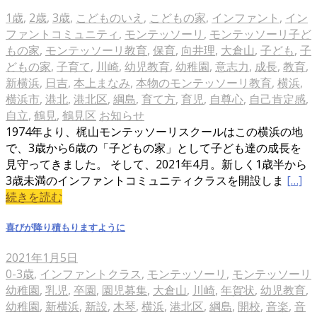
1歳
,
2歳
,
3歳
,
こどものいえ
,
こどもの家
,
インファント
,
イン
ファントコミュニティ
,
モンテッソーリ
,
モンテッソーリ子ど
もの家
,
モンテッソーリ教育
,
保育
,
向井理
,
大倉山
,
子ども
,
子
どもの家
,
子育て
,
川崎
,
幼児教育
,
幼稚園
,
意志力
,
成長
,
教育
,
新横浜
,
日吉
,
本上まなみ
,
本物のモンテッソーリ教育
,
横浜
,
横浜市
,
港北
,
港北区
,
綱島
,
育て方
,
育児
,
自尊心
,
自己肯定感
,
自立
,
鶴見
,
鶴見区
お知らせ
1974年より、梶山モンテッソーリスクールはこの横浜の地
で、3歳から6歳の「子どもの家」として子ども達の成長を
見守ってきました。 そして、2021年4月。新しく1歳半から
3歳未満のインファントコミュニティクラスを開設しま
[…]
続きを読む
喜びが降り積もりますように
2021年1月5日
0-3歳
,
インファントクラス
,
モンテッソーリ
,
モンテッソーリ
幼稚園
,
乳児
,
卒園
,
園児募集
,
大倉山
,
川崎
,
年賀状
,
幼児教育
,
幼稚園
,
新横浜
,
新設
,
木琴
,
横浜
,
港北区
,
綱島
,
開校
,
音楽
,
音