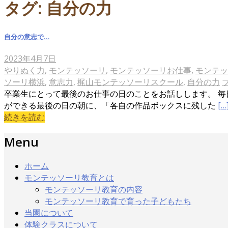
タグ:
自分の力
自分の意志で…
2023年4月7日
やりぬく力
,
モンテッソーリ
,
モンテッソーリお仕事
,
モンテッ
ソーリ横浜
,
意志力
,
梶山モンテッソーリスクール
,
自分の力
卒業生にとって最後のお仕事の日のことをお話しします。 毎
ができる最後の日の朝に、「各自の作品ボックスに残した
[…
続きを読む
Menu
ホーム
モンテッソーリ教育とは
モンテッソーリ教育の内容
モンテッソーリ教育で育った子どもたち
当園について
体験クラスについて