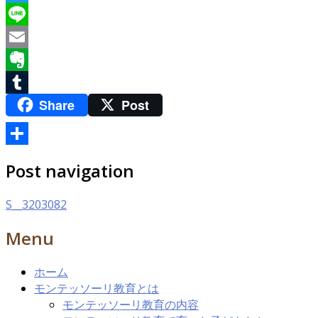
Twitter
Line
Email
Evernote
Share
Post
Tumblr
共
Post navigation
有
S__3203082
Menu
ホーム
モンテッソーリ教育とは
モンテッソーリ教育の内容