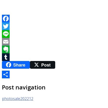
Facebook
Twitter
Line
Email
Evernote
Share
Post
Tumblr
共
Post navigation
有
photosale202212