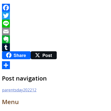
Facebook
Twitter
Line
Email
Evernote
Share
Post
Tumblr
共
Post navigation
有
parentsday202212
Menu