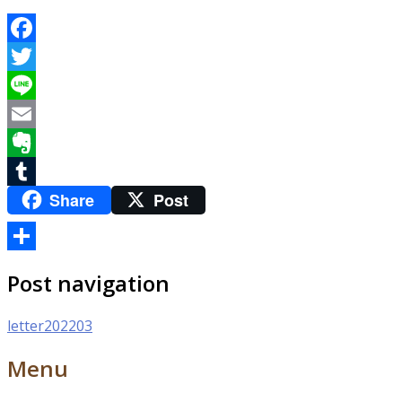
Facebook
Twitter
Line
Email
Evernote
Share
Post
Tumblr
共
Post navigation
有
letter202203
Menu