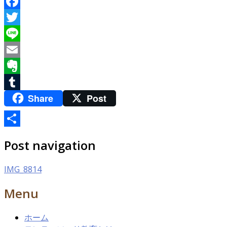
Facebook
Twitter
Line
Email
Evernote
Share
Post
Tumblr
共
Post navigation
有
IMG_8814
Menu
ホーム