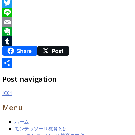
Facebook
Twitter
Line
Email
Evernote
Share
Post
Tumblr
共
Post navigation
有
IC01
Menu
ホーム
モンテッソーリ教育とは