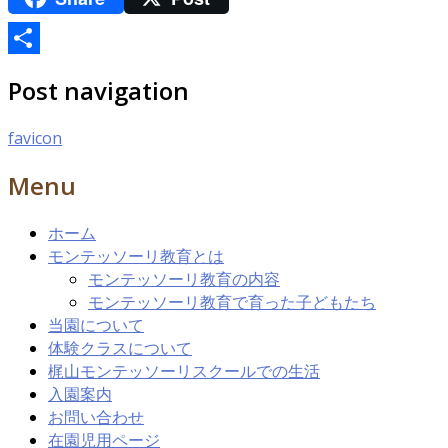
共
Post navigation
有
favicon
Menu
ホーム
モンテッソーリ教育とは
モンテッソーリ教育の内容
モンテッソーリ教育で育った子どもたち
当園について
体験クラスについて
梶山モンテッソーリスクールでの生活
入園案内
お問い合わせ
在園児用ページ