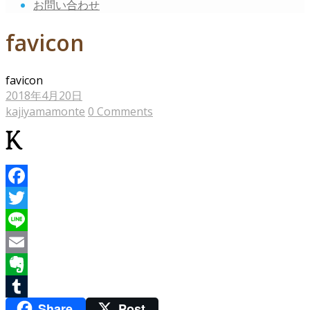
お問い合わせ
favicon
favicon
2018年4月20日
kajiyamamonte
0 Comments
Facebook
Twitter
Line
Email
Evernote
Share
Post
Tumblr