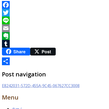
Facebook
Twitter
Line
Email
Evernote
Share
Post
Tumblr
共
Post navigation
有
E8242031-572D-455A-9C45-067627CC3008
Menu
ホーム