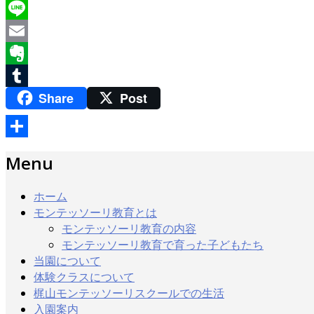
Twitter
Line
Email
Evernote
Share
Post
Tumblr
共
Menu
有
ホーム
モンテッソーリ教育とは
モンテッソーリ教育の内容
モンテッソーリ教育で育った子どもたち
当園について
体験クラスについて
梶山モンテッソーリスクールでの生活
入園案内