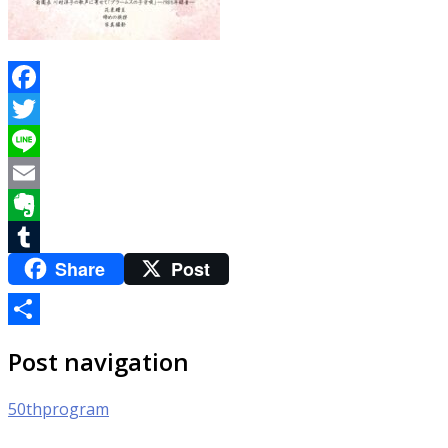
Facebook
Twitter
Line
Email
Evernote
Share
Post
Tumblr
共
Post navigation
有
50thprogram