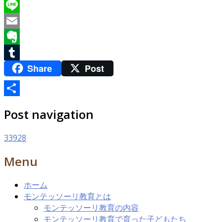
Twitter
Line
Email
Evernote
Share
Post
Tumblr
共
Post navigation
有
33928
Menu
ホーム
モンテッソーリ教育とは
モンテッソーリ教育の内容
モンテッソーリ教育で育った子どもたち