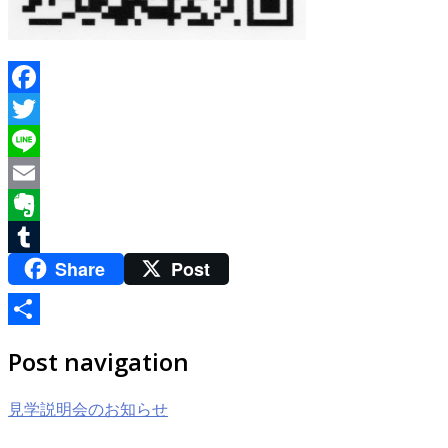
Facebook
Twitter
Line
Email
Evernote
Share
Post
Tumblr
共
Post navigation
有
見学説明会のお知らせ