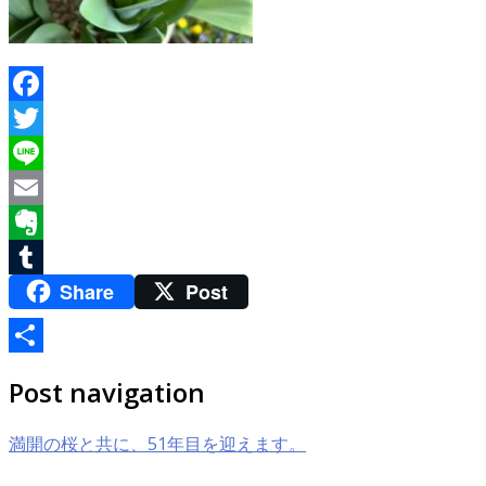
Facebook
Twitter
Line
Email
Evernote
Share
Post
Tumblr
共
Post navigation
有
満開の桜と共に、51年目を迎えます。