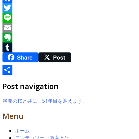
Facebook
Twitter
Line
Email
Evernote
Share
Post
Tumblr
共
Post navigation
有
満開の桜と共に、51年目を迎えます。
Menu
ホーム
モンテッソーリ教育とは