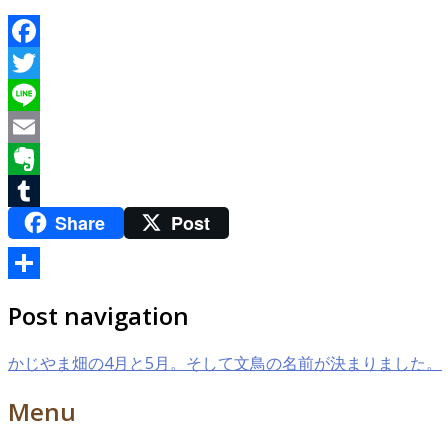
Facebook
Twitter
Line
Email
Evernote
Share
Post
Tumblr
共
Post navigation
有
かじやま畑の4月と5月。そして文鳥の名前が決まりました。
Menu