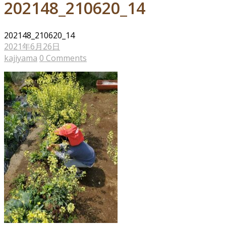
202148_210620_14
202148_210620_14
2021年6月26日
kajiyama
0 Comments