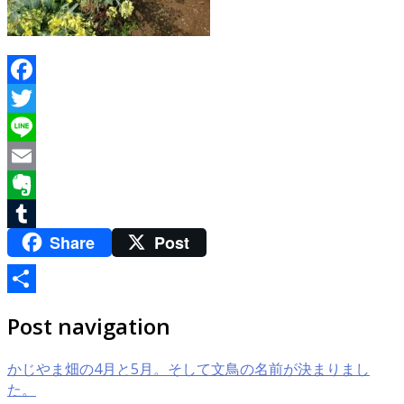
Facebook
Twitter
Line
Email
Evernote
Share
Post
Tumblr
共
Post navigation
有
かじやま畑の4月と5月。そして文鳥の名前が決まりまし
た。