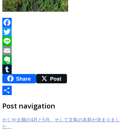
Facebook
Twitter
Line
Email
Evernote
Share
Post
Tumblr
共
Post navigation
有
かじやま畑の4月と5月。そして文鳥の名前が決まりまし
た。