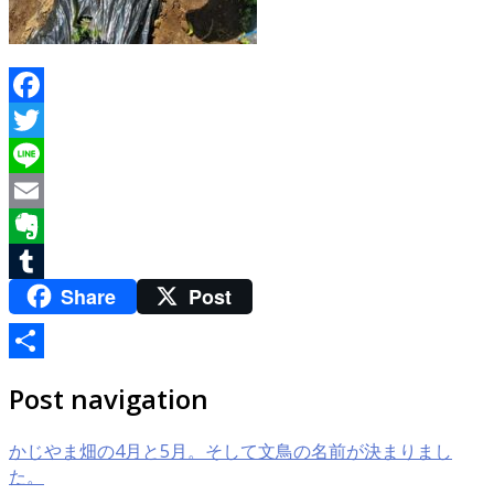
Facebook
Twitter
Line
Email
Evernote
Share
Post
Tumblr
共
Post navigation
有
かじやま畑の4月と5月。そして文鳥の名前が決まりまし
た。