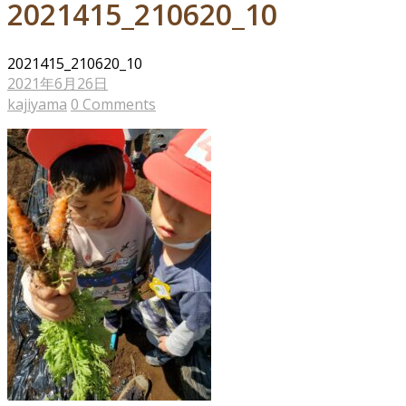
2021415_210620_10
2021415_210620_10
2021年6月26日
kajiyama
0 Comments