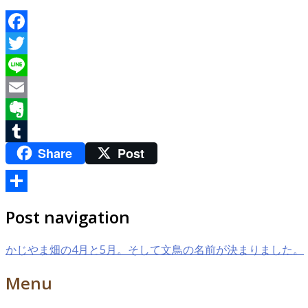
Facebook
Twitter
Line
Email
Evernote
Share
Post
Tumblr
共
Post navigation
有
かじやま畑の4月と5月。そして文鳥の名前が決まりました。
Menu