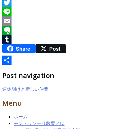
Facebook
Twitter
Line
Email
Evernote
Share
Post
Tumblr
共
Post navigation
有
連休明けと新しい仲間
Menu
ホーム
モンテッソーリ教育とは