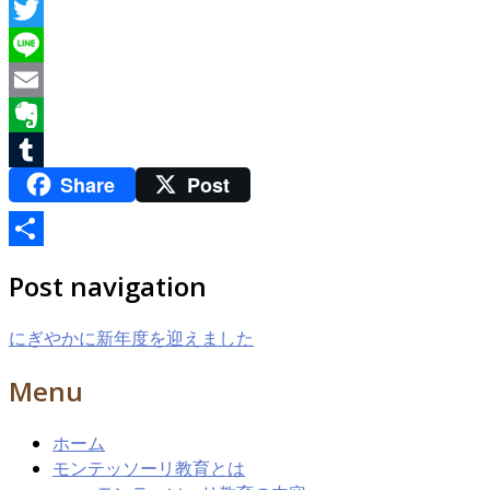
Facebook
Twitter
Line
Email
Evernote
Share
Post
Tumblr
共
Post navigation
有
にぎやかに新年度を迎えました
Menu
ホーム
モンテッソーリ教育とは