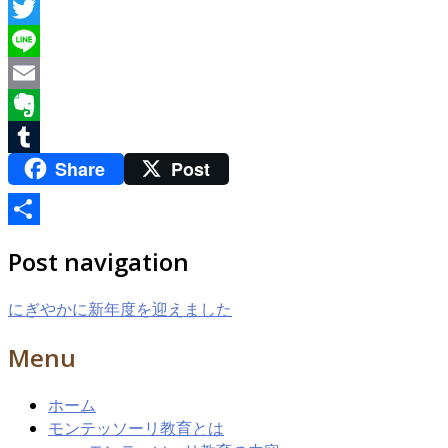
Facebook
Twitter
Line
Email
Evernote
Share
Post
Tumblr
共
Post navigation
有
にぎやかに新年度を迎えました
Menu
ホーム
モンテッソーリ教育とは