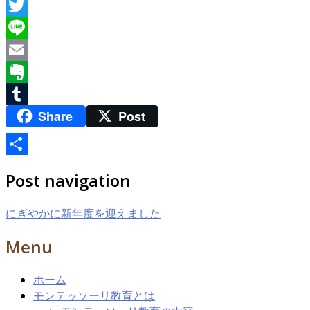
Facebook
Twitter
Line
Email
Evernote
Share
Post
Tumblr
共
Post navigation
有
にぎやかに新年度を迎えました
Menu
ホーム
モンテッソーリ教育とは