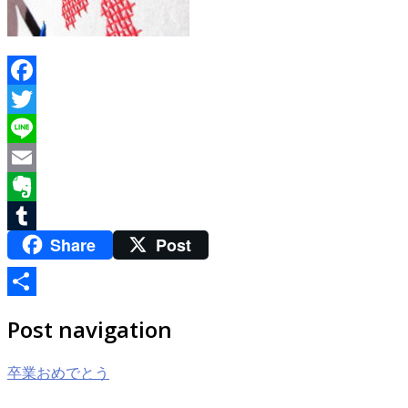
Facebook
Twitter
Line
Email
Evernote
Share
Post
Tumblr
共
Post navigation
有
卒業おめでとう