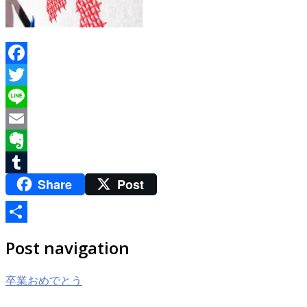
Facebook
Twitter
Line
Email
Evernote
Share
Post
Tumblr
共
Post navigation
有
卒業おめでとう