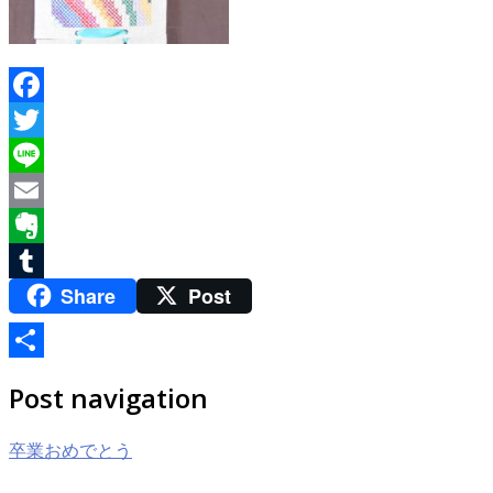
Facebook
Twitter
Line
Email
Evernote
Share
Post
Tumblr
共
Post navigation
有
卒業おめでとう