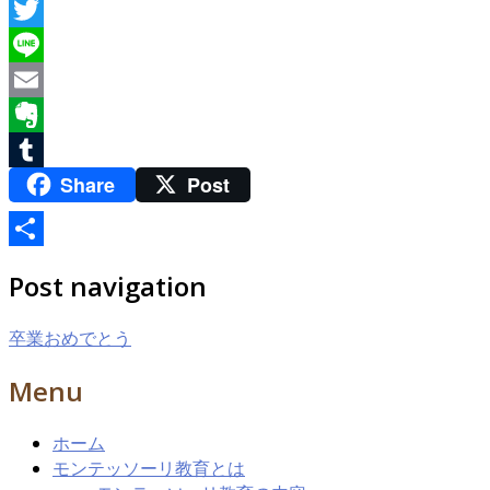
Facebook
Twitter
Line
Email
Evernote
Share
Post
Tumblr
共
Post navigation
有
卒業おめでとう
Menu
ホーム
モンテッソーリ教育とは