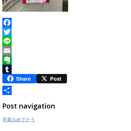
Facebook
Twitter
Line
Email
Evernote
Share
Post
Tumblr
共
Post navigation
有
卒業おめでとう