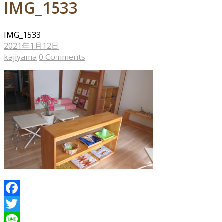
IMG_1533
IMG_1533
2021年1月12日
kajiyama
0 Comments
Facebook
Twitter