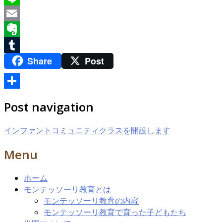
Line
Email
Evernote
Share
Post
Tumblr
共
Post navigation
有
インファントコミュニティクラスを開設します
Menu
ホーム
モンテッソーリ教育とは
モンテッソーリ教育の内容
モンテッソーリ教育で育った子どもたち